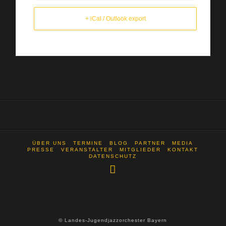
+ iCal / Outlook export
ÜBER UNS
TERMINE
BLOG
PARTNER
MEDIA
PRESSE
VERANSTALTER
MITGLIEDER
KONTAKT
DATENSCHUTZ
© Landes-Jugendjazzorchester Bayern