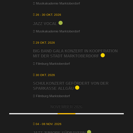
Musikakademie Marktoberdorf
26 - 30 OKT. 2026
JAZZ VOCAL
Musikakademie Marktoberdorf
29 OKT. 2026
BIG BAND GALA KONZERT IN KOOPERATION
MIT DER STADT MARKTOBERDORF
Filmburg Marktoberdorf
30 OKT. 2026
SCHULKONZERT GEFÖRDERT VON DER
SPARKASSE ALLGÄU
Filmburg Marktoberdorf
NOVEMBER 2026
04 - 08 NOV. 2026
JAZZ JUNIORS SÜDBAYERN