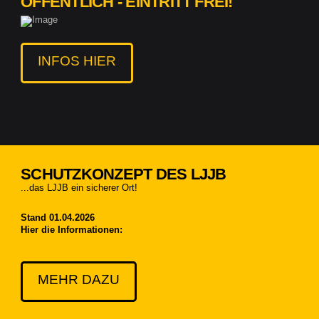
ÖFFENTLICH - EINTRITT FREI!
INFOS HIER
SCHUTZKONZEPT DES LJJB
...das LJJB ein sicherer Ort!
Stand 01.04.2026
Hier die Informationen:
MEHR DAZU