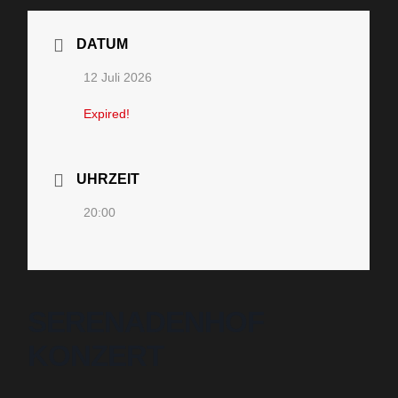
DATUM
12 Juli 2026
Expired!
UHRZEIT
20:00
SERENADENHOF
KONZERT