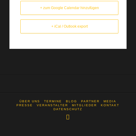
+ zum Google Calendar hinzufügen
+ iCal / Outlook export
ÜBER UNS
TERMINE
BLOG
PARTNER
MEDIA
PRESSE
VERANSTALTER
MITGLIEDER
KONTAKT
DATENSCHUTZ