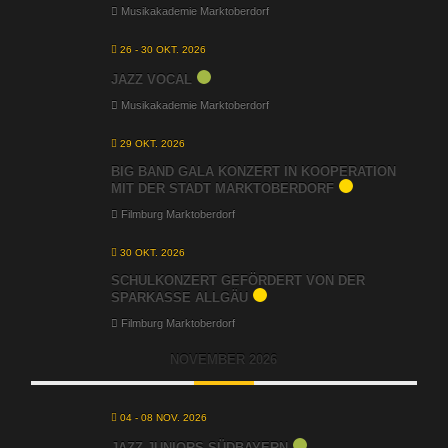
Musikakademie Marktoberdorf
26 - 30 OKT. 2026
JAZZ VOCAL
Musikakademie Marktoberdorf
29 OKT. 2026
BIG BAND GALA KONZERT IN KOOPERATION
MIT DER STADT MARKTOBERDORF
Filmburg Marktoberdorf
30 OKT. 2026
SCHULKONZERT GEFÖRDERT VON DER
SPARKASSE ALLGÄU
Filmburg Marktoberdorf
NOVEMBER 2026
04 - 08 NOV. 2026
JAZZ JUNIORS SÜDBAYERN