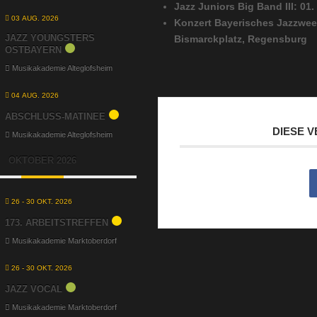
Jazz Juniors Big Band III: 01.
03 AUG. 2026
Konzert Bayerisches Jazzwee
JAZZ YOUNGSTERS
Bismarckplatz, Regensburg
OSTBAYERN
Musikakademie Alteglofsheim
04 AUG. 2026
ABSCHLUSS-MATINEE
DIESE 
Musikakademie Alteglofsheim
OKTOBER 2026
26 - 30 OKT. 2026
173. ARBEITSTREFFEN
Musikakademie Marktoberdorf
26 - 30 OKT. 2026
JAZZ VOCAL
Musikakademie Marktoberdorf