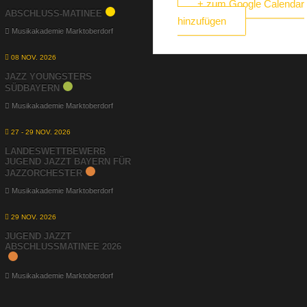
+ zum Google Calendar
ABSCHLUSS-MATINEE
hinzufügen
Musikakademie Marktoberdorf
08 NOV. 2026
JAZZ YOUNGSTERS
SÜDBAYERN
Musikakademie Marktoberdorf
27 - 29 NOV. 2026
LANDESWETTBEWERB
JUGEND JAZZT BAYERN FÜR
JAZZORCHESTER
Musikakademie Marktoberdorf
29 NOV. 2026
JUGEND JAZZT
ABSCHLUSSMATINEE 2026
Musikakademie Marktoberdorf