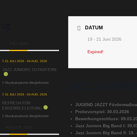
INE
DATUM
19 - 21 Juni 2026
JULI 2026
Expired!
31 JULI 2026
- 04 AUG. 2026
JAZZ JUNIORS OSTBAYERN
JAZZ JUNIORS 
Musikakademie Alteglofsheim
31 JULI 2026
- 04 AUG. 2026
REFRESH FÜR
JUGEND JAZZT Fördermaßn
ENSEMBLELEITUNG
Probevorspiel: 30.03.2026
Musikakademie Alteglofsheim
Bewerbungsschluss: 09.03.2
Jazz Juniors Big Band I: 30.0
AUGUST 2026
Jazz Juniors Big Band II: 19.