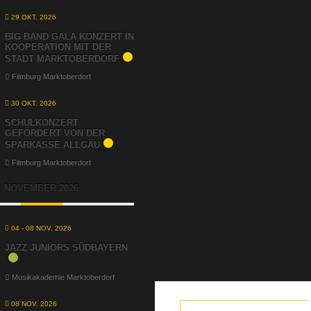
29 OKT. 2026
BIG BAND GALA KONZERT IN
KOOPERATION MIT DER
STADT MARKTOBERDORF
Filmburg Marktoberdorf
30 OKT. 2026
SCHULKONZERT
GEFÖRDERT VON DER
SPARKASSE ALLGÄU
Filmburg Marktoberdorf
NOVEMBER 2026
04 - 08 NOV. 2026
JAZZ JUNIORS SÜDBAYERN
Musikakademie Marktoberdorf
08 NOV. 2026