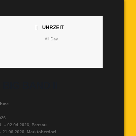
UHRZEIT
All Day
BIG BAND II
ahme
026
3. – 02.04.2026, Passau
 – 21.06.2026, Marktoberdorf