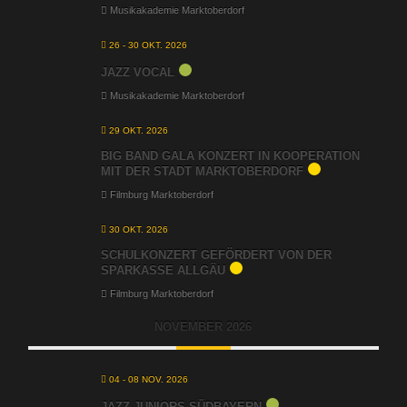
Musikakademie Marktoberdorf
26 - 30 OKT. 2026
JAZZ VOCAL
Musikakademie Marktoberdorf
29 OKT. 2026
BIG BAND GALA KONZERT IN KOOPERATION
MIT DER STADT MARKTOBERDORF
Filmburg Marktoberdorf
30 OKT. 2026
SCHULKONZERT GEFÖRDERT VON DER
SPARKASSE ALLGÄU
Filmburg Marktoberdorf
NOVEMBER 2026
04 - 08 NOV. 2026
JAZZ JUNIORS SÜDBAYERN