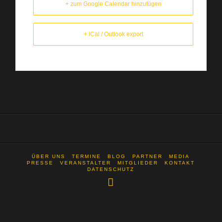
+ zum Google Calendar hinzufügen
+ iCal / Outlook export
ÜBER UNS
TERMINE
BLOG
PARTNER
MEDIA
PRESSE
VERANSTALTER
MITGLIEDER
KONTAKT
DATENSCHUTZ