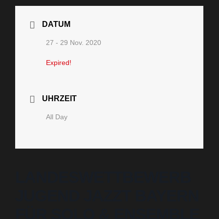
DATUM
27 - 29 Nov. 2020
Expired!
UHRZEIT
All Day
LANDESWETTBEWERB
JUGEND JAZZT BAYERN
FÜR SOLO & ENSEMBLE