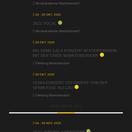
Musikakademie Marktoberdorf
26 - 30 OKT. 2026
JAZZ VOCAL
Musikakademie Marktoberdorf
29 OKT. 2026
BIG BAND GALA KONZERT IN KOOPERATION
MIT DER STADT MARKTOBERDORF
Filmburg Marktoberdorf
30 OKT. 2026
SCHULKONZERT GEFÖRDERT VON DER
SPARKASSE ALLGÄU
Filmburg Marktoberdorf
NOVEMBER 2026
04 - 08 NOV. 2026
JAZZ JUNIORS SÜDBAYERN