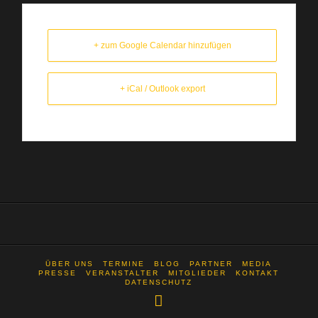
+ zum Google Calendar hinzufügen
+ iCal / Outlook export
ÜBER UNS
TERMINE
BLOG
PARTNER
MEDIA
PRESSE
VERANSTALTER
MITGLIEDER
KONTAKT
DATENSCHUTZ