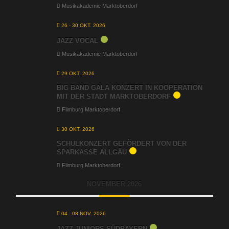
Musikakademie Marktoberdorf
26 - 30 OKT. 2026
JAZZ VOCAL
Musikakademie Marktoberdorf
29 OKT. 2026
BIG BAND GALA KONZERT IN KOOPERATION
MIT DER STADT MARKTOBERDORF
Filmburg Marktoberdorf
30 OKT. 2026
SCHULKONZERT GEFÖRDERT VON DER
SPARKASSE ALLGÄU
Filmburg Marktoberdorf
NOVEMBER 2026
04 - 08 NOV. 2026
JAZZ JUNIORS SÜDBAYERN