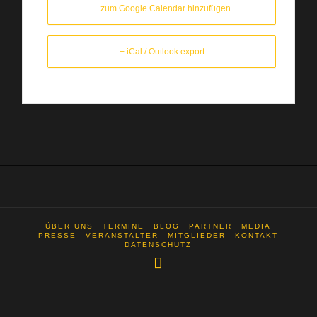
+ zum Google Calendar hinzufügen
+ iCal / Outlook export
ÜBER UNS
TERMINE
BLOG
PARTNER
MEDIA
PRESSE
VERANSTALTER
MITGLIEDER
KONTAKT
DATENSCHUTZ