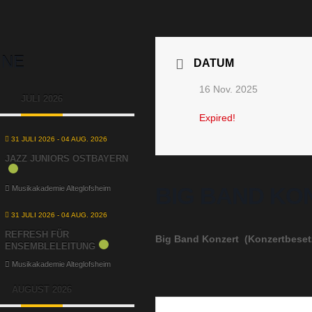
INE
DATUM
16 Nov. 2025
JULI 2026
Expired!
31 JULI 2026
- 04 AUG. 2026
JAZZ JUNIORS OSTBAYERN
BIG BAND KO
Musikakademie Alteglofsheim
31 JULI 2026
- 04 AUG. 2026
REFRESH FÜR
Big Band Konzert (Konzertbese
ENSEMBLELEITUNG
Musikakademie Alteglofsheim
AUGUST 2026