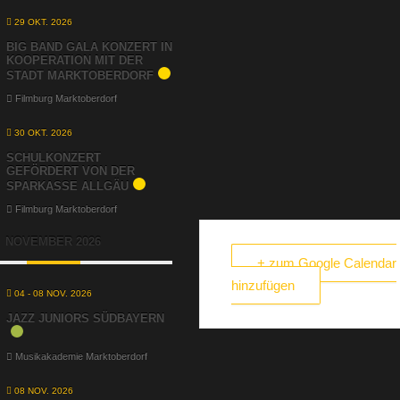
29 OKT. 2026
BIG BAND GALA KONZERT IN
KOOPERATION MIT DER
STADT MARKTOBERDORF
Filmburg Marktoberdorf
30 OKT. 2026
SCHULKONZERT
GEFÖRDERT VON DER
SPARKASSE ALLGÄU
Filmburg Marktoberdorf
NOVEMBER 2026
+ zum Google Calendar
hinzufügen
04 - 08 NOV. 2026
JAZZ JUNIORS SÜDBAYERN
Musikakademie Marktoberdorf
08 NOV. 2026