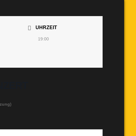
UHRZEIT
19:00
NZERT
tzung)