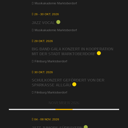
Musikakademie Marktoberdorf
26 - 30 OKT. 2026
JAZZ VOCAL
Musikakademie Marktoberdorf
29 OKT. 2026
BIG BAND GALA KONZERT IN KOOPERATION
MIT DER STADT MARKTOBERDORF
Filmburg Marktoberdorf
30 OKT. 2026
SCHULKONZERT GEFÖRDERT VON DER
SPARKASSE ALLGÄU
Filmburg Marktoberdorf
NOVEMBER 2026
04 - 08 NOV. 2026
JAZZ JUNIORS SÜDBAYERN