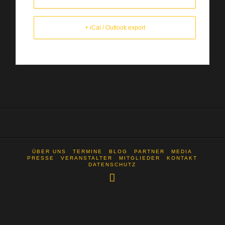
+ iCal / Outlook export
ÜBER UNS
TERMINE
BLOG
PARTNER
MEDIA
PRESSE
VERANSTALTER
MITGLIEDER
KONTAKT
DATENSCHUTZ