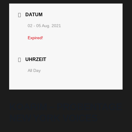
DATUM
02 - 05 Aug. 2021
Expired!
UHRZEIT
All Day
KOARIM – PROBENTAGE
NEW YORK VOICES