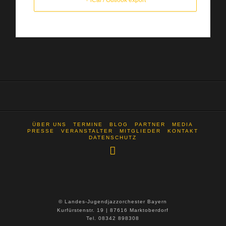
+ iCal / Outlook export
ÜBER UNS
TERMINE
BLOG
PARTNER
MEDIA
PRESSE
VERANSTALTER
MITGLIEDER
KONTAKT
DATENSCHUTZ
© Landes-Jugendjazzorchester Bayern
Kurfürstenstr. 19 | 87616 Marktoberdorf
Tel. 08342 898308