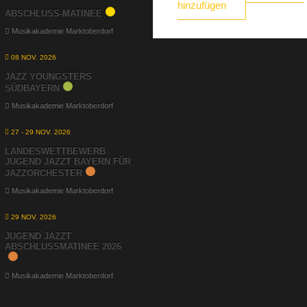
hinzufügen
ABSCHLUSS-MATINEE
Musikakademie Marktoberdorf
08 NOV. 2026
JAZZ YOUNGSTERS
SÜDBAYERN
Musikakademie Marktoberdorf
27 - 29 NOV. 2026
LANDESWETTBEWERB
JUGEND JAZZT BAYERN FÜR
JAZZORCHESTER
Musikakademie Marktoberdorf
29 NOV. 2026
JUGEND JAZZT
ABSCHLUSSMATINEE 2026
Musikakademie Marktoberdorf