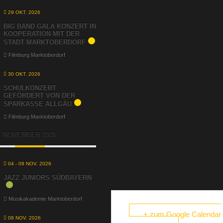
29 OKT. 2026
BIG BAND GALA KONZERT IN
KOOPERATION MIT DER
STADT MARKTOBERDORF
Filmburg Marktoberdorf
30 OKT. 2026
SCHULKONZERT
GEFÖRDERT VON DER
SPARKASSE ALLGÄU
Filmburg Marktoberdorf
NOVEMBER 2026
04 - 08 NOV. 2026
JAZZ JUNIORS SÜDBAYERN
Musikakademie Marktoberdorf
+ zum Google Calendar
08 NOV. 2026