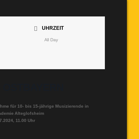
UHRZEIT
All Day
S OSTBAYERN
 für 10- bis 15-jährige Musizierende in
ademie Alteglofsheim
7.2024, 11.00 Uhr