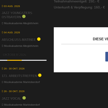
Teilnahmahmeentgelt: 150,- €
03 AUG. 2026
Unterkunft & Verpflegung: 160,- €
JAZZ YOUNGSTERS
OSTBAYERN
Musikakademie Alteglofsheim
04 AUG. 2026
DIESE 
ABSCHLUSS-MATINEE
Musikakademie Alteglofsheim
OKTOBER 2026
26 - 30 OKT. 2026
173. ARBEITSTREFFEN
Musikakademie Marktoberdorf
26 - 30 OKT. 2026
JAZZ VOCAL
Musikakademie Marktoberdorf