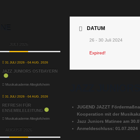
INE
DATUM
26 - 30 Juli 2024
JULI 2026
Expired!
31 JULI 2026
- 04 AUG. 2026
JAZZ JUNIORS OSTBAYERN
JAZZ JUNIOR
Musikakademie Alteglofsheim
31 JULI 2026
- 04 AUG. 2026
REFRESH FÜR
JUGEND JAZZT Fördermaßnahme
ENSEMBLELEITUNG
Kooperation mit der Musikak
Musikakademie Alteglofsheim
Jazz Juniors Matinee am 30.0
Anmeldeschluss: 01.07.2024
AUGUST 2026