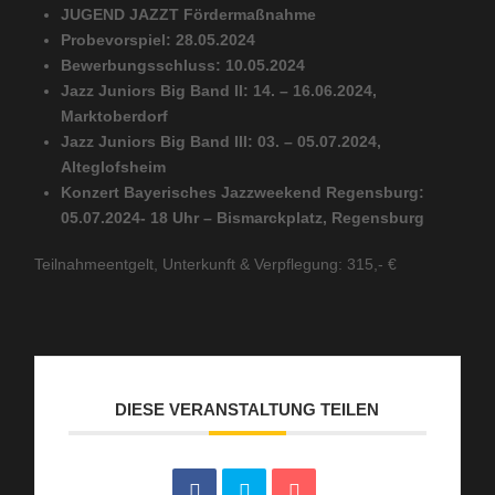
JUGEND JAZZT Fördermaßnahme
Probevorspiel: 28.05.2024
Bewerbungsschluss: 10.05.2024
Jazz Juniors Big Band II: 14. – 16.06.2024,
Marktoberdorf
Jazz Juniors Big Band III: 03. – 05.07.2024,
Alteglofsheim
Konzert Bayerisches Jazzweekend Regensburg:
05.07.2024- 18 Uhr – Bismarckplatz, Regensburg
Teilnahmeentgelt, Unterkunft & Verpflegung: 315,- €
DIESE VERANSTALTUNG TEILEN