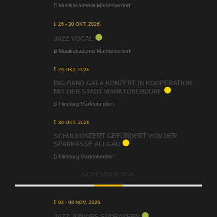
Musikakademie Marktoberdorf
26 - 30 OKT. 2026
JAZZ VOCAL
Musikakademie Marktoberdorf
29 OKT. 2026
BIG BAND GALA KONZERT IN KOOPERATION
MIT DER STADT MARKTOBERDORF
Filmburg Marktoberdorf
30 OKT. 2026
SCHULKONZERT GEFÖRDERT VON DER
SPARKASSE ALLGÄU
Filmburg Marktoberdorf
NOVEMBER 2026
04 - 08 NOV. 2026
JAZZ JUNIORS SÜDBAYERN