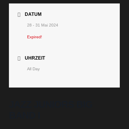
DATUM
28 - 31 Mai 2024
Expired!
UHRZEIT
All Day
JAZZ JUNIORS BIG
BAND I