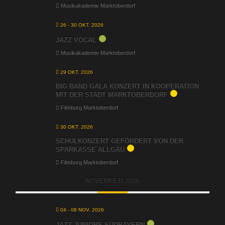
Musikakademie Marktoberdorf
26 - 30 OKT. 2026
JAZZ VOCAL
Musikakademie Marktoberdorf
29 OKT. 2026
BIG BAND GALA KONZERT IN KOOPERATION
MIT DER STADT MARKTOBERDORF
Filmburg Marktoberdorf
30 OKT. 2026
SCHULKONZERT GEFÖRDERT VON DER
SPARKASSE ALLGÄU
Filmburg Marktoberdorf
NOVEMBER 2026
04 - 08 NOV. 2026
JAZZ JUNIORS SÜDBAYERN