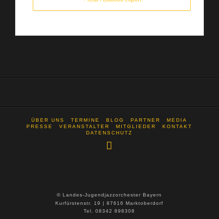
ÜBER UNS
TERMINE
BLOG
PARTNER
MEDIA
PRESSE
VERANSTALTER
MITGLIEDER
KONTAKT
DATENSCHUTZ
© Landes-Jugendjazzorchester Bayern
Kurfürstenstr. 19 | 87616 Marktoberdorf
Tel. 08342 898308