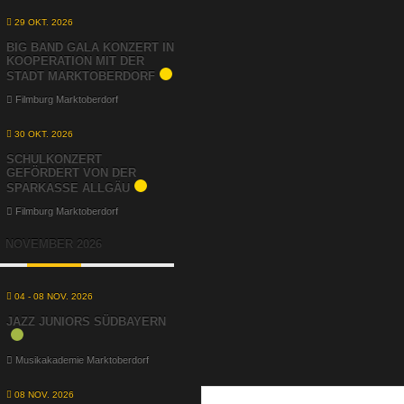
29 OKT. 2026
BIG BAND GALA KONZERT IN
KOOPERATION MIT DER
STADT MARKTOBERDORF
Filmburg Marktoberdorf
30 OKT. 2026
SCHULKONZERT
GEFÖRDERT VON DER
SPARKASSE ALLGÄU
Filmburg Marktoberdorf
NOVEMBER 2026
04 - 08 NOV. 2026
JAZZ JUNIORS SÜDBAYERN
Musikakademie Marktoberdorf
08 NOV. 2026