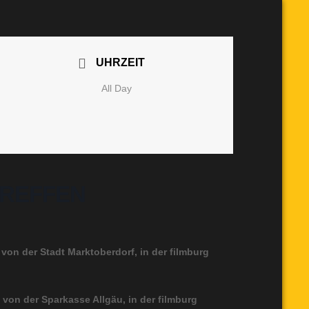
UHRZEIT
All Day
TREFFEN
 von der Stadt Marktoberdorf, in der filmburg
t von der Sparkasse Allgäu, in der filmburg