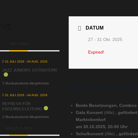
INE
DATUM
27 - 31 Okt. 2025
JULI 2026
Expired!
31 JULI 2026
- 04 AUG. 2026
JAZZ JUNIORS OSTBAYERN
169. ARBEITS
Musikakademie Alteglofsheim
31 JULI 2026
- 04 AUG. 2026
REFRESH FÜR
Beide Besetzungen, Combos
ENSEMBLELEITUNG
Gala Konzert
(Alle)
, gefördert
Musikakademie Alteglofsheim
Marktoberdorf
am 30.10.2025, 20.00 Uhr
AUGUST 2026
Schulkonzert
(Alle)
, geförder