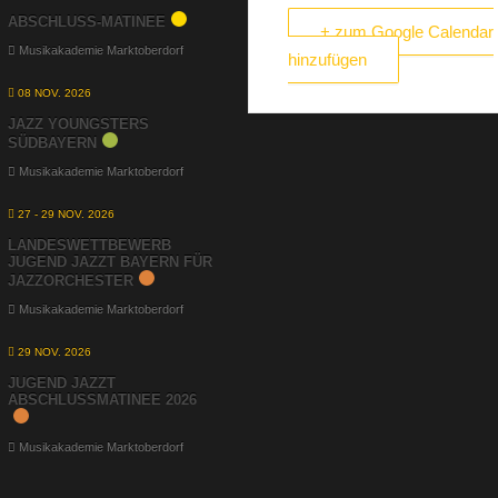
ABSCHLUSS-MATINEE
+ zum Google Calendar
Musikakademie Marktoberdorf
hinzufügen
08 NOV. 2026
JAZZ YOUNGSTERS
SÜDBAYERN
Musikakademie Marktoberdorf
27 - 29 NOV. 2026
LANDESWETTBEWERB
JUGEND JAZZT BAYERN FÜR
JAZZORCHESTER
Musikakademie Marktoberdorf
29 NOV. 2026
JUGEND JAZZT
ABSCHLUSSMATINEE 2026
Musikakademie Marktoberdorf