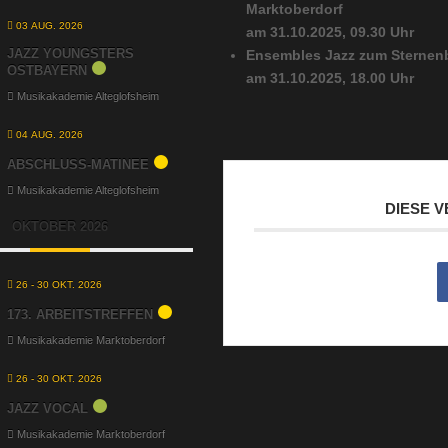
Marktoberdorf
03 AUG. 2026
am 31.10.2025, 09.30 Uhr
JAZZ YOUNGSTERS
Ensembles
Jazz zum Sternen
OSTBAYERN
am 31.10.2025, 18.00 Uhr
Musikakademie Alteglofsheim
04 AUG. 2026
ABSCHLUSS-MATINEE
Musikakademie Alteglofsheim
DIESE 
OKTOBER 2026
26 - 30 OKT. 2026
173. ARBEITSTREFFEN
Musikakademie Marktoberdorf
26 - 30 OKT. 2026
JAZZ VOCAL
Musikakademie Marktoberdorf