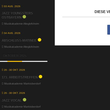
03 AUG. 2026
DIESE 
JAZZ YOUNGSTERS
OSTBAYERN
Musikakademie Alteglofsheim
04 AUG. 2026
ABSCHLUSS-MATINEE
Musikakademie Alteglofsheim
OKTOBER 2026
26 - 30 OKT. 2026
173. ARBEITSTREFFEN
Musikakademie Marktoberdorf
26 - 30 OKT. 2026
JAZZ VOCAL
Musikakademie Marktoberdorf