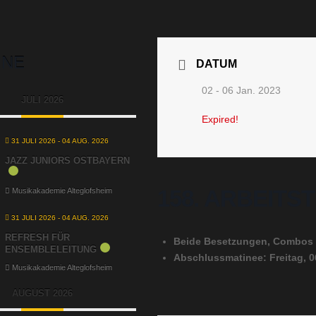
INE
DATUM
02 - 06 Jan. 2023
JULI 2026
Expired!
31 JULI 2026
- 04 AUG. 2026
JAZZ JUNIORS OSTBAYERN
158. ARBEITS
Musikakademie Alteglofsheim
31 JULI 2026
- 04 AUG. 2026
REFRESH FÜR
Beide Besetzungen, Combos
ENSEMBLELEITUNG
Abschlussmatinee: Freitag, 0
Musikakademie Alteglofsheim
AUGUST 2026