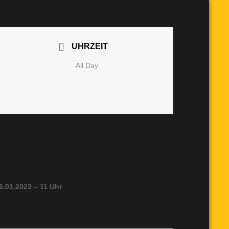
UHRZEIT
All Day
TREFFEN
6.01.2023 – 11 Uhr