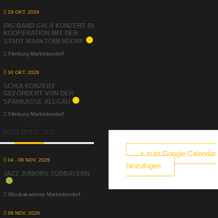
29 OKT. 2026
BIG BAND GALA KONZERT IN
KOOPERATION MIT DER
STADT MARKTOBERDORF
Filmburg Marktoberdorf
30 OKT. 2026
SCHULKONZERT
GEFÖRDERT VON DER
SPARKASSE ALLGÄU
Filmburg Marktoberdorf
NOVEMBER 2026
+ zum Google Calendar
04 - 08 NOV. 2026
hinzufügen
JAZZ JUNIORS SÜDBAYERN
Musikakademie Marktoberdorf
08 NOV. 2026