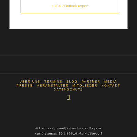
+ iCal / Outlook export
ÜBER UNS
TERMINE
BLOG
PARTNER
MEDIA
PRESSE
VERANSTALTER
MITGLIEDER
KONTAKT
DATENSCHUTZ
© Landes-Jugendjazzorchester Bayern
Kurfürstenstr. 19 | 87616 Marktoberdorf