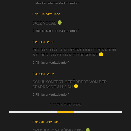
Musikakademie Marktoberdorf
26 - 30 OKT. 2026
JAZZ VOCAL
Musikakademie Marktoberdorf
29 OKT. 2026
BIG BAND GALA KONZERT IN KOOPERATION
MIT DER STADT MARKTOBERDORF
Filmburg Marktoberdorf
30 OKT. 2026
SCHULKONZERT GEFÖRDERT VON DER
SPARKASSE ALLGÄU
Filmburg Marktoberdorf
NOVEMBER 2026
04 - 08 NOV. 2026
JAZZ JUNIORS SÜDBAYERN