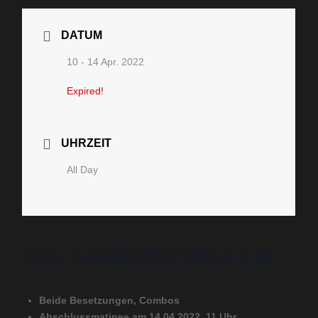
DATUM
10 - 14 Apr. 2022
Expired!
UHRZEIT
All Day
155. ARBEITSTREFFEN
Beide Besetzungen, Combos
Abschlussmatinee am 14.04.2022, 11 Uhr