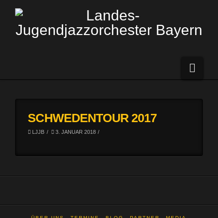
Navi
SCHWEDENTOUR 2017
LJJB
3. JANUAR 2018
ÜBER UNS
TERMINE
BLOG
PARTNER
MEDIA