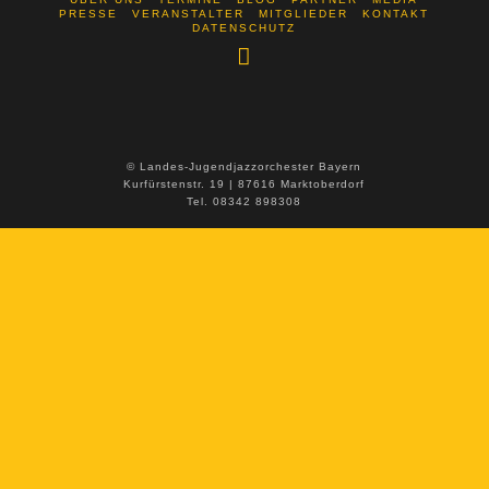
PRESSE
VERANSTALTER
MITGLIEDER
KONTAKT
DATENSCHUTZ
© Landes-Jugendjazzorchester Bayern
Kurfürstenstr. 19 | 87616 Marktoberdorf
Tel. 08342 898308