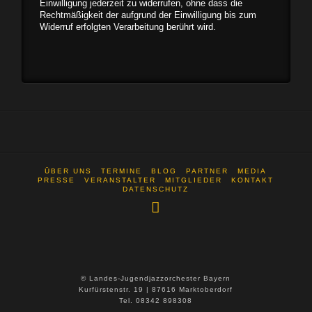
Einwilligung jederzeit zu widerrufen, ohne dass die
Rechtmäßigkeit der aufgrund der Einwilligung bis zum
Widerruf erfolgten Verarbeitung berührt wird.
ÜBER UNS
TERMINE
BLOG
PARTNER
MEDIA
PRESSE
VERANSTALTER
MITGLIEDER
KONTAKT
DATENSCHUTZ
© Landes-Jugendjazzorchester Bayern
Kurfürstenstr. 19 | 87616 Marktoberdorf
Tel. 08342 898308