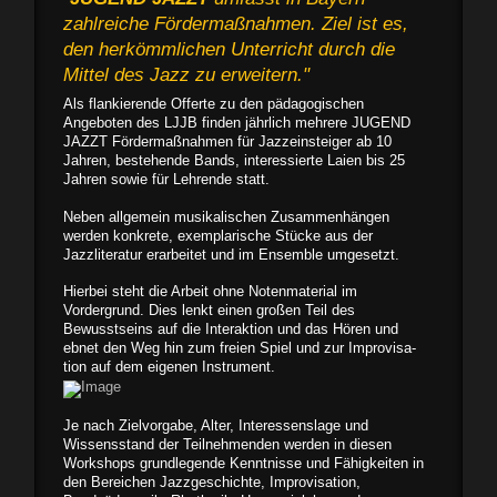
zahlreiche Fördermaßnahmen. Ziel ist es,
den herkömmlichen Unterricht durch die
Mittel des Jazz zu erweitern."
Als flankierende Offerte zu den pädagogischen
Angeboten des LJJB fin­den jährlich mehrere JUGEND
JAZZT Fördermaßnahmen für Jazzeinsteiger ab 10
Jahren, bestehende Bands, interessierte Laien bis 25
Jahren so­wie für Lehrende statt.
Neben allgemein musikalischen Zusammen­hängen
werden konkrete, exemplarische Stü­cke aus der
Jazzliteratur erarbeitet und im Ensemble umgesetzt.
Hierbei steht die Arbeit ohne Notenmaterial im
Vordergrund. Dies lenkt einen großen Teil des
Bewusstseins auf die Interaktion und das Hören und
ebnet den Weg hin zum freien Spiel und zur Improvisa­
tion auf dem eigenen Instrument.
Je nach Zielvorga­be, Alter, Interessenslage und
Wissensstand der Teilnehmenden werden in diesen
Workshops grundlegende Kenntnisse und Fähigkeiten in
den Bereichen Jazzgeschichte, Impro­visation,