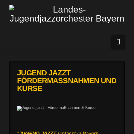
Navi
JUGEND JAZZT
FÖRDERMASSNAHMEN UND K
URSE
"
JUGEND JAZZT
umfasst in Bayern