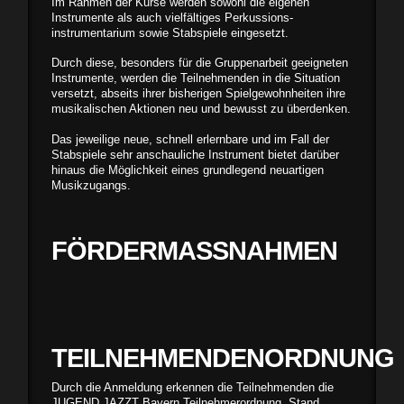
Im Rahmen der Kurse werden sowohl die eigenen
Instrumente als auch vielfältiges Perkussions­
instrumentarium sowie Stabspiele eingesetzt.
Durch diese, besonders für die Gruppen­arbeit geeigneten
Instrumente, werden die Teilnehmenden in die Situation
versetzt, abseits ihrer bishe­rigen Spielgewohnheiten ihre
musikalischen Ak­tionen neu und bewusst zu überdenken.
Das jeweilige neue, schnell er­lernbare und im Fall der
Stabspiele sehr anschauliche Instrument bietet darüber
hinaus die Möglichkeit eines grundlegend neuartigen
Musikzugangs.
FÖRDERMASSNAHMEN
TEILNEHMENDENORDNUNG
Durch die Anmeldung erkennen die Teilnehmenden die
JUGEND JAZZT Bayern Teilnehmerordnung, Stand